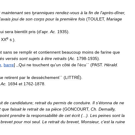
t
maintenant
ses
tyranniques
rendez
-
vous
à
la
fin
de
l
'
après
-
dîner
,
'
avais
joui
de
son
corps
pour
la
première
fois
(
TOULET
,
Mariage
ui
sera
bientôt
pris
(
d
'
apr
.
Ac
.
1935
).
e
XX
s
.).
t
sans
se
remplir
et
contiennent
beaucoup
moins
de
farine
que
lés
versés
sont
sujets
à
être
retraits
(
Ac
.
1798
-
1935
).
e
,
barre
] ,,
Qui
ne
touchent
qu
'
un
côté
de
l
'
écu
`` (
PAST
.
Hérald
.
se
retirent
par
le
desséchement
`` (
LITTRÉ
).
Ac
.
1694
et
1762
-
1878
.
it
de
candidature
;
retrait
du
permis
de
conduire
.
Il
s
'
étonna
de
ne
t
que
faisait
le
retrait
de
sa
pièce
(
GONCOURT
,
Ch
.
Demailly
,
point
prendre
la
responsabilité
de
cet
écrit
(...).
Les
peines
sont
la
brevet
pour
moi
seul
.
Le
retrait
du
brevet
,
Monsieur
,
c
'
est
la
ruine