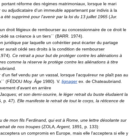
,
portant
réforme
des
régimes
matrimoniaux
,
lorsque
le
mari
r
ou
adjudicataire
d
'
un
immeuble
appartenant
par
indivis
à
la
a
été
supprimé
pour
l
'
avenir
par
la
loi
du
13
juillet
1965
(
Jur
.
un
droit
litigieux
de
rembourser
au
concessionnaire
de
ce
droit
le
cédé
sa
créance
à
un
tiers
`` (
BARR
.
1974
).
on
juridique
par
laquelle
un
cohéritier
peut
écarter
du
partage
ier
aurait
cédé
ses
droits
à
la
condition
de
rembourser
1974
).
Ce
retrait
a
pour
but
de
protéger
contre
les
aliénations
à
res
comme
la
réserve
le
protège
contre
les
aliénations
à
titre
ubriand
.
r
d
'
un
fief
vendu
par
un
vassal
,
lorsque
l
'
acquéreur
ne
plaît
pas
au
x
`` (
FÉDOU
Moy
.
Âge
1980
).
V
.
lignager
ex
.
de
Chateaubriand
.
vement
d
'
avant
en
arrière
Jacques
;
et
son
demi
-
sourire
,
le
léger
retrait
du
buste
éludaient
la
6
,
p
.
47
).
Elle
manifeste
le
retrait
de
tout
le
corps
,
la
réticence
de
u
de
mon
fils
Ferdinand
,
qui
est
à
Rome
,
une
lettre
désolante
sur
retrait
de
nos
troupes
(
ZOLA
,
Argent
,
1891
,
p
.
133
)
:
acceptera
un
compromis
en
Europe
,
mais
elle
l
'
acceptera
si
elle
y