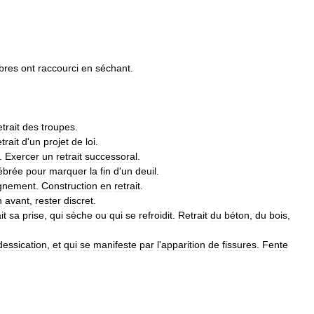
ibres
ont
raccourci
en
séchant
.
etrait
des
troupes
.
trait
d
'
un
projet
de
loi
.
.
Exercer
un
retrait
successoral
.
ébrée
pour
marquer
la
fin
d
'
un
deuil
.
ignement
.
Construction
en
retrait
.
n
avant
,
rester
discret
.
it
sa
prise
,
qui
sèche
ou
qui
se
refroidit
.
Retrait
du
béton
,
du
bois
,
dessication
,
et
qui
se
manifeste
par
l
'
apparition
de
fissures
.
Fente