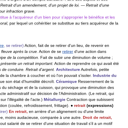
—
Retrait
d
'
un
amendement
,
d
'
un
projet
de
loi
.
—
Retrait
d
'
une
our
infraction
grave
.
titue
à
l
'
acquéreur
d
'
un
bien
pour
s
'
approprier
le
bénéfice
et
les
oral
,
par
lequel
un
cohéritier
se
substitue
au
tiers
acquéreur
de
la
ire
,
se
retirer
)
Action
,
fait
de
se
retirer
d
'
un
lieu
,
de
revenir
en
fleuve
après
la
crue
.
Action
de
se
retirer
d
'
une
action
dans
ipe
de
la
compétition
.
Fait
de
subir
une
diminution
de
volume
;
présente
un
retrait
important
.
Action
de
reprendre
ce
qui
avait
été
s
de
conduire
.
Retrait
d
'
argent
.
Architecture
Autrefois
,
petite
de
la
chambre
à
coucher
et
où
l
'
on
pouvait
s
'
isoler
.
Industrie
du
que
son
état
d
'
humidité
décroît
.
Céramique
Resserrement
de
la
s
du
séchage
et
de
la
cuisson
,
qui
provoque
une
diminution
des
acte
administratif
sur
décision
de
l
'
Administration
. (
Le
retrait
,
qui
sur
l
'
illégalité
de
l
'
acte
.)
Métallurgie
Contraction
que
subissent
tion
(
coulée
,
refroidissement
,
frittage
).
●
retrait
(
expressions
)
tirer
)
En
retrait
,
en
arrière
d
'
un
alignement
ou
d
'
une
limite
ée
,
moins
audacieuse
,
comparée
à
une
autre
.
Droit
de
retrait
,
tout
salarié
de
se
retirer
d
'
une
situation
de
travail
s
'
il
a
un
motif