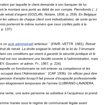
ration
par
laquelle
le
client
demande
à
son
banquier
de
lui
ont
le
montant
sera
porté
au
débit
de
son
compte
.
Pierrefonds
(...)
de
retrait
d
'
argent
(
GOZLAN
,
Notaire
,
1836
,
p
.
259
).
En
Belgique
el
les
valeurs
de
chaque
client
sont
individualisées
,
de
sorte
qu
'
en
emis
porteront
le
même
numéro
que
ceux
confiés
jadis
à
la
,
p
.
137
).
re
un
acte
administratif
antérieur
`` (
FAVR
.-
VETTR
.
1981
).
Retrait
droit
de
retrait
.
La
droite
exigeait
le
retrait
de
la
loi
du
3
brumaire
Dans
ces
conditions
qui
visent
à
garantir
la
sécurité
juridique
et
le
trait
est
non
seulement
une
faculté
ouverte
à
l
'
administration
,
mais
EY
,
Gouvern
.
et
admin
.
Fr
.,
1967
,
p
.
224
).
laquelle
un
fonctionnaire
se
voit
enlever
sa
compétence
et
les
occupait
dans
l
'
Administration
`` (
CAP
.
1936
).
Un
officier
peut
être
spension
d
'
emploi
lorsqu
'
il
fait
preuve
d
'
incapacité
professionnelle
son
éloignement
temporaire
de
l
'
armée
(
LUBRANO
-
LAVADERA
,
une
vente
,
une
autre
personne
se
substitue
à
l
'
acquéreur
et
prend
femme
mariée
sous
le
régime
de
communauté
légale
avant