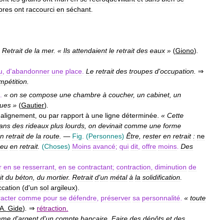
ibres
ont
raccourci
en
séchant
.
.
Retrait
de
la
mer
. «
Ils
attendaient
le
retrait
des
eaux
»
(
Giono
)
.
u
,
d
'
abandonner
une
place
.
Le
retrait
des
troupes
d
'
occupation
.
⇒
mpétition
.
.
«
on
se
compose
une
chambre
à
coucher
,
un
cabinet
,
un
ques
»
(
Gautier
)
.
'
alignement
,
ou
par
rapport
à
une
ligne
déterminée
.
«
Cette
ans
des
rideaux
plus
lourds
,
on
devinait
comme
une
forme
n
retrait
de
la
route
.
—
Fig
. (
Personnes
)
Être
,
rester
en
retrait
:
ne
eu
en
retrait
.
(
Choses
)
Moins
avancé
;
qui
dit
,
offre
moins
.
Des
r
en
se
resserrant
,
en
se
contractant
;
contraction
,
diminution
de
it
du
béton
,
du
mortier
.
Retrait
d
'
un
métal
à
la
solidification
.
ccation
(
d
'
un
sol
argileux
).
racter
comme
pour
se
défendre
,
préserver
sa
personnalité
.
«
toute
A
.
Gide
)
.
⇒
rétraction
.
mme
d
'
argent
d
'
un
compte
bancaire
.
Faire
des
dépôts
et
des