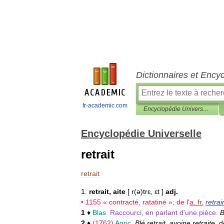
Dictionnaires et Ency
fr-academic.com
Encyclopédie Universelle
Encyclopédie Universelle
retrait
retrait
1
.
retrait
,
aite
[
r
(
ə
)
trɛ
,
ɛt
]
adj
.
•
1155
«
contracté
,
ratatiné
»;
de
l
'
a
.
fr
.
retrai
1
♦
Blas
.
Raccourci
,
en
parlant
d
'
une
pièce
.
2
♦
(
1762
)
Agric
.
Blé
retrait
,
avoine
retraite
,
d