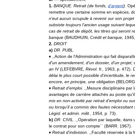
1
.
BANQUE
.
Retrait
(
de
fonds
,
d
'
argent
).
Opé
remettre
une
certaine
somme
en
espèces
,
d
n
'
eut
aucun
scrupule
à
revenir
sur
son
projet
subsiste
toujours
l
'
ancien
usage
suivant
lequ
cas
de
retrait
de
dépôt
,
les
titres
qui
seront
r
banque
(
BAUDHUIN
,
Crédit
et
banque
,
1945
2
.
DROIT
a
)
DR
.
PUBL
.
♦
,,
Action
de
l
'
Administration
qui
fait
disparaît
d
'
un
amendement
,
d
'
un
dossier
,
d
'
un
projet
;
an
IV
(
LEFEBVRE
,
Révol
.
fr
.,
1963
,
p
.
472
).
délai
le
plus
court
possible
d
'
incertitude
,
le
re
encore
,
en
principe
,
une
obligation
(
BELORG
♦
Retrait
d
'
emploi
.
,,
Mesure
disciplinaire
par
avantages
de
carrière
attachés
au
poste
qu
'
il
mis
en
non
-
activité
par
retrait
d
'
emploi
ou
su
ou
lorsqu
'
il
a
commis
des
fautes
nécessitant
Législ
.
et
admin
.
milit
.,
1954
,
p
.
73
).
b
)
DR
.
CIVIL
.
,,
Opération
par
laquelle
,
dans
le
contrat
pour
son
compte
`` (
BARR
.
1967
).
♦
Retrait
d
'
indivision
.
,,
Faculté
réservée
à
la