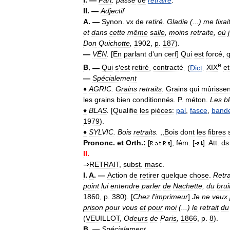
II
. —
Adjectif
A
. —
Synon
.
vx
de
retiré
.
Gladie
(...)
me
fixai
et
dans
cette
même
salle
,
moins
retraite
,
où
j
Don
Quichotte
,
1902
,
p
.
187
).
—
VÉN
.
[
En
parlant
d
'
un
cerf
]
Qui
est
forcé
,
q
e
B
. —
Qui
s
'
est
retiré
,
contracté
. (
Dict
.
XIX
et
—
Spécialement
♦
AGRIC
.
Grains
retraits
.
Grains
qui
mûrissen
les
grains
bien
conditionnés
.
P
.
méton
.
Les
b
♦
BLAS
.
[
Qualifie
les
pièces:
pal
,
fasce
,
band
1979
).
♦
SYLVIC
.
Bois
retraits
.
,,
Bois
dont
les
fibres
Prononc
.
et
Orth
.
:
[
],
fém
. [-
].
Att
.
ds
II
.
⇒
RETRAIT
,
subst
.
masc
.
I
.
A
. —
Action
de
retirer
quelque
chose
.
Retra
point
lui
entendre
parler
de
Nachette
,
du
brui
1860
,
p
.
380
). [
Chez
l
'
imprimeur
]
Je
ne
veux
prison
pour
vous
et
pour
moi
(...)
le
retrait
du
(
VEUILLOT
,
Odeurs
de
Paris
,
1866
,
p
.
8
).
B
. —
Spécialement