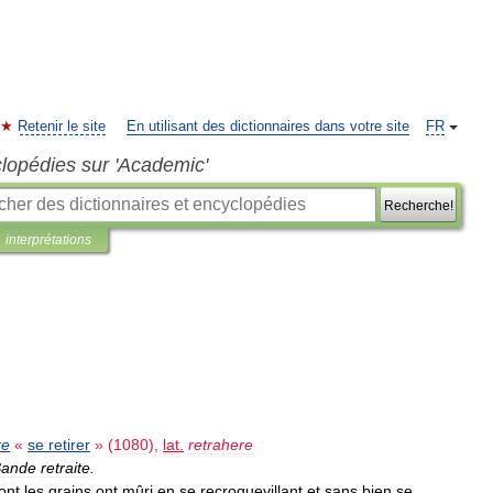
Retenir le site
En utilisant des dictionnaires dans votre site
FR
clopédies sur 'Academic'
Recherche!
interprétations
re
«
se
retirer
» (
1080
),
lat
.
retrahere
Bande
retraite
.
ont
les
grains
ont
mûri
en
se
recroquevillant
et
sans
bien
se