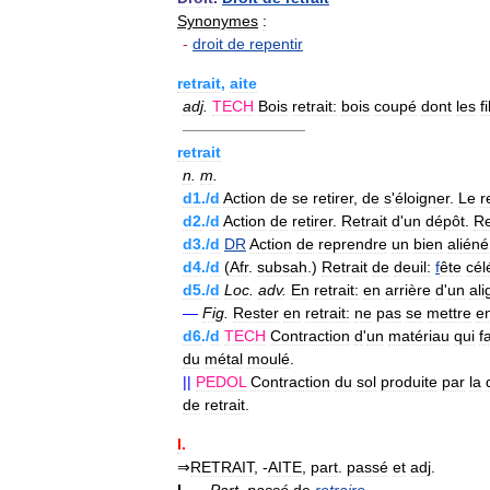
Synonymes
:
-
droit
de
repentir
retrait
,
aite
adj
.
TECH
Bois
retrait:
bois
coupé
dont
les
f
————————
retrait
n
.
m
.
d1
./
d
Action
de
se
retirer
,
de
s
'
éloigner
.
Le
r
d2
./
d
Action
de
retirer
.
Retrait
d
'
un
dépôt
.
Re
d3
./
d
DR
Action
de
reprendre
un
bien
aliéné
d4
./
d
(
Afr
.
subsah
.)
Retrait
de
deuil:
f
ête
cél
d5
./
d
Loc
.
adv
.
En
retrait:
en
arrière
d
'
un
al
—
Fig
.
Rester
en
retrait:
ne
pas
se
mettre
e
d6
./
d
TECH
Contraction
d
'
un
matériau
qui
fa
du
métal
moulé
.
||
PEDOL
Contraction
du
sol
produite
par
la
de
retrait
.
I
.
⇒
RETRAIT
, -
AITE
,
part
.
passé
et
adj
.
I
. —
Part
.
passé
de
retraire
.