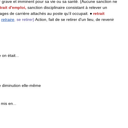
r
grave
et
imminent
pour
sa
vie
ou
sa
santé
. (
Aucune
sanction
ne
trait
d
'
emploi
,
sanction
disciplinaire
consistant
à
relever
un
tages
de
carrière
attachés
au
poste
qu
'
il
occupait
.
●
retrait
retraire
,
se
retirer
)
Action
,
fait
de
se
retirer
d
'
un
lieu
,
de
revenir
e
on
était
...
e
diminution
elle
-
même
,
mis
en
...