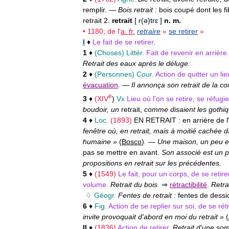
remplir
. —
Bois
retrait
:
bois
coupé
dont
les
f
retrait
2
.
retrait
[
r
(
ə
)
trɛ
]
n
.
m
.
•
1180
;
de
l
'
a
.
fr
.
retraire
«
se
retirer
»
I
♦
Le
fait
de
se
retirer
.
1
♦
(
Choses
)
Littér
.
Fait
de
revenir
en
arrière
Retrait
des
eaux
après
le
déluge
.
2
♦
(
Personnes
)
Cour
.
Action
de
quitter
un
lie
évacuation
.
—
Il
annonça
son
retrait
de
la
co
e
3
♦
(
XIV
)
Vx
Lieu
où
l
'
on
se
retire
,
se
réfugie
boudoir
,
un
retrait
,
comme
disaient
les
gothi
4
♦
Loc
.
(
1893
)
EN
RETRAIT
:
en
arrière
de
l
fenêtre
où
,
en
retrait
,
mais
à
moitié
cachée
d
humaine
»
(
Bosco
)
.
—
Une
maison
,
un
peu
e
pas
se
mettre
en
avant
.
Son
associé
est
un
p
propositions
en
retrait
sur
les
précédentes
.
5
♦
(
1549
)
Le
fait
,
pour
un
corps
,
de
se
retire
volume
.
Retrait
du
bois
.
⇒
rétractibilité
.
Retra
♢
Géogr
.
Fentes
de
retrait
:
fentes
de
dessi
6
♦
Fig
.
Action
de
se
replier
sur
soi
,
de
se
rét
invite
provoquait
d
'
abord
en
moi
du
retrait
»
(
II
♦
(
1836
)
Action
de
retirer
.
Retrait
d
'
une
so