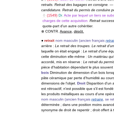
retraits
.
Retrait
des
bagages
en
consigne
.
candidature
.
Retrait
du
permis
de
conduire
p
♢
(
1549
)
Dr
.
Acte
par
lequel
un
tiers
se
subs
charges
de
cette
acquisition
.
Retrait
success
quote
-
part
d
'
un
autre
cohéritier
.
⊗
CONTR
.
Avance
,
dépôt
.
●
retrait
nom
masculin
(
ancien
français
retra
arrière
:
Le
retrait
des
troupes
.
Le
retrait
d
'
un
laquelle
on
était
engagé
:
Le
retrait
d
'
une
équ
cette
diminution
elle
-
même
:
Un
matériau
qui
accordé
,
mis
en
réserve
:
Le
retrait
du
permi
pièce
d
'
habitation
dépendant
le
plus
souvent
bois
Diminution
de
dimension
d
'
un
bois
lors
pâte
céramique
par
perte
d
'
humidité
au
cour
dimensions
de
l
'
objet
.
Droit
Disparition
d
'
un
est
rétroactif
,
n
'
est
possible
que
s
'
il
est
fondé
les
produits
métalliques
au
cours
d
'
une
opéra
nom
masculin
(
ancien
français
retraire
,
se
re
déterminée
;
dans
une
position
moins
avanc
synonyme
de
droit
de
repentir
;
droit
offert
à