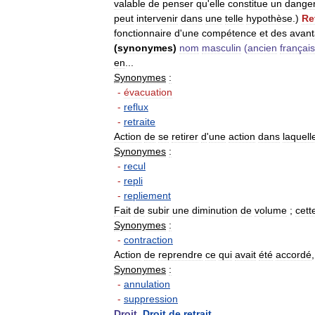
valable
de
penser
qu
'
elle
constitue
un
dange
peut
intervenir
dans
une
telle
hypothèse
.)
Re
fonctionnaire
d
'
une
compétence
et
des
avan
(
synonymes
)
nom
masculin
(
ancien
français
en
...
Synonymes
:
-
évacuation
-
reflux
-
retraite
Action
de
se
retirer
d
'
une
action
dans
laquell
Synonymes
:
-
recul
-
repli
-
repliement
Fait
de
subir
une
diminution
de
volume
;
cett
Synonymes
:
-
contraction
Action
de
reprendre
ce
qui
avait
été
accordé
Synonymes
:
-
annulation
-
suppression
Droit
.
Droit
de
retrait