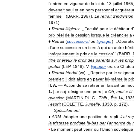
l
'
entrée
en
vigueur
de
la
loi
du
13
juillet
1965
devenait
seul
et
en
nom
personnel
acquéreu
femme
`` (
BARR
.
1967
).
Le
retrait
d
'
indivision
1971
).
♦
Retrait
litigieux
.
,,
Faculté
pour
le
débiteur
d
'
prix
réel
de
la
cession
lorsque
le
créancier
a
♦
Retrait
(
successoral
ou
lignager
). ,,
Opérati
d
'
une
succession
un
tiers
à
qui
un
autre
hérit
intégralement
le
prix
de
la
cession
`` (
BARR
.
titre
onéreux
le
droit
des
parents
sur
les
prop
gratuit
(
LEP
.
1948
).
V
.
lignager
ex
.
de
Chatea
♦
Retrait
féodal
(
vx
). ,,
Reprise
par
le
seigneu
premier:
il
doit
alors
en
payer
lui
-
même
le
pri
II
.
A
. —
Action
de
se
retirer
en
faisant
un
mou
1
.
[
Le
suj
.
désigne
une
pers
.]
«
Oh
,
moi
! »
fit
question
(
MARTIN
DU
G
.,
Thib
.,
Été
14
,
193
l
'
esprit
(
COLETTE
,
Jumelle
,
1938
,
p
.
172
).
—
Spécialement
♦
ARM
.
Adopter
une
position
de
repli
.
J
'
ai
reç
la
tristesse
produite
là
-
bas
par
l
'
annonce
du
•
Le
moment
peut
venir
où
l
'
Union
soviétique